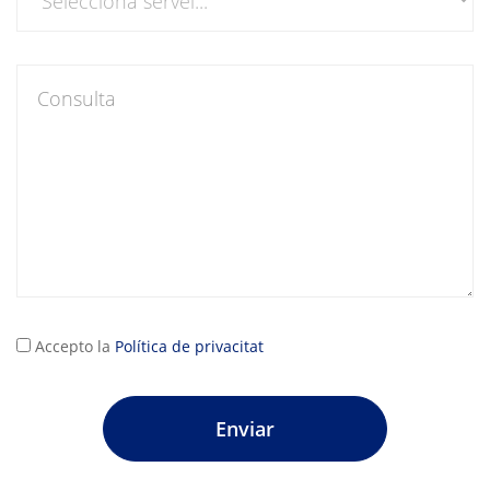
del
contacte
Consulta
Consulta
Accepto la
Política de privacitat
Enviar