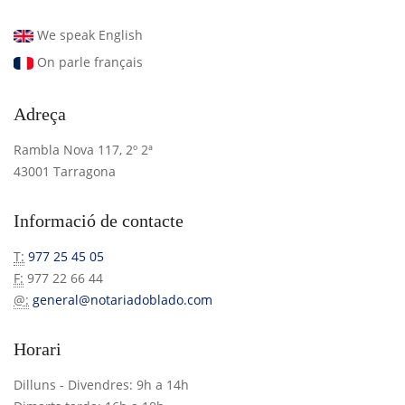
We speak English
On parle français
Adreça
Rambla Nova 117, 2º 2ª
43001 Tarragona
Informació de contacte
T:
977 25 45 05
F:
977 22 66 44
@:
general@notariadoblado.com
Horari
Dilluns - Divendres: 9h a 14h