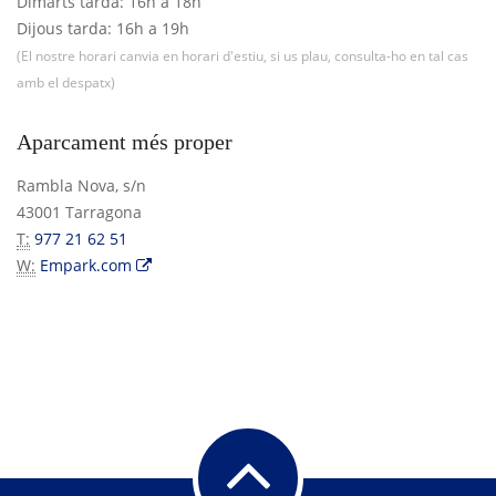
Dimarts tarda: 16h a 18h
Dijous tarda: 16h a 19h
(El nostre horari canvia en horari d'estiu, si us plau, consulta-ho en tal cas
amb el despatx)
Aparcament més proper
Rambla Nova, s/n
43001 Tarragona
T:
977 21 62 51
W:
Empark.com