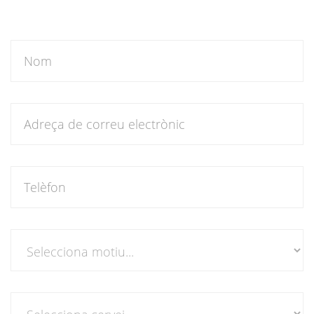
Nom
Correu
electrònic
Telèfon
Motiu
del
contacte
Motiu