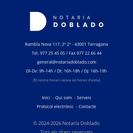
Rambla Nova 117, 2º 2ª - 43001 Tarragona
Tel.
977 25 45 05
/ Fax 977 22 66 44
general@notariadoblado.com
Dl-Dv: 9h-14h / Dt: 16h-18h / Dj: 16h-19h
(El nostre horari canvia en horari d'estiu)
Inici
-
Qui som
-
Serveis
Protocol electrònic
-
Contacte
© 2024-2026 Notaría Doblado
Tots els drets reservats