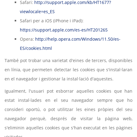
Safari:
http://support.apple.com/kb/HT1677?
viewlocale=es_ES
Safari per a iOS (iPhone i iPad):
https://support.apple.com/es-es/HT201265
Opera:
http://help.opera.com/Windows/11.50/es-
ES/cookies.html
També pot trobar una varietat d'eines de tercers, disponibles
en línia, que permeten detectar les cookies que s'instal·laran
en el navegador i gestionar la instal·lació d'aquestes.
Igualment, l'usuari pot esborrar aquelles cookies que han
estat instal·lades en el seu navegador sempre que ho
consideri oportú, o pot utilitzar les eines pròpies del seu
navegador perquè, després de visitar la pàgina web,
s'eliminin aquelles cookies que s'han executat en les pàgines
visitades.