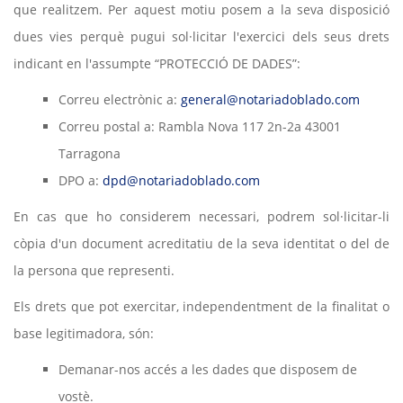
que realitzem. Per aquest motiu posem a la seva disposició
dues vies perquè pugui sol·licitar l'exercici dels seus drets
indicant en l'assumpte “PROTECCIÓ DE DADES”:
Correu electrònic a:
general@notariadoblado.com
Correu postal a: Rambla Nova 117 2n-2a 43001
Tarragona
DPO a:
dpd@notariadoblado.com
En cas que ho considerem necessari, podrem sol·licitar-li
còpia d'un document acreditatiu de la seva identitat o del de
la persona que representi.
Els drets que pot exercitar, independentment de la finalitat o
base legitimadora, són:
Demanar-nos accés a les dades que disposem de
vostè.